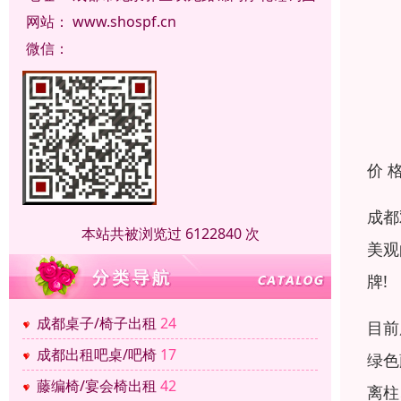
网站：
www.shospf.cn
微信：
价 
成都
本站共被浏览过 6122840 次
美观
牌!
成都桌子/椅子出租
24
目前
成都出租吧桌/吧椅
17
绿色
藤编椅/宴会椅出租
42
离柱