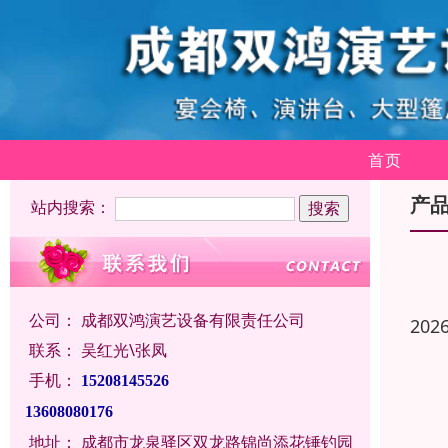
首页
产
站内搜索：
公司：
成都双鸿演艺设备有限责任公司
202
联系：
吴红光\张凤
手机：
15208145526
13608080176
地址：
成都市龙泉驿区双龙路锦尚添花锤钓园