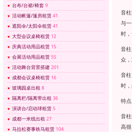
台布/台裙/椅套
9
音柱
活动帐篷/篷房租赁
41
与一
遮阳伞/太阳伞租赁
41
时，
大型会议桌椅租赁
12
庆典活动用品租赁
15
音柱
会展活动用品租赁
55
众，
活动舞台背景搭建
201
音柱
成都会议桌椅租赁
16
时，
玻璃园桌出租
8
隔离栏/隔离带出租
36
特点
演讲台/启动球租赁
5
音柱
成都一米线出租
27
高很
马拉松赛事铁马租赁
104