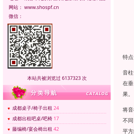
网站：
www.shospf.cn
微信：
特点
音柱
本站共被浏览过 6137323 次
在垂
果。
成都桌子/椅子出租
24
将音
成都出租吧桌/吧椅
17
不同
藤编椅/宴会椅出租
42
平方