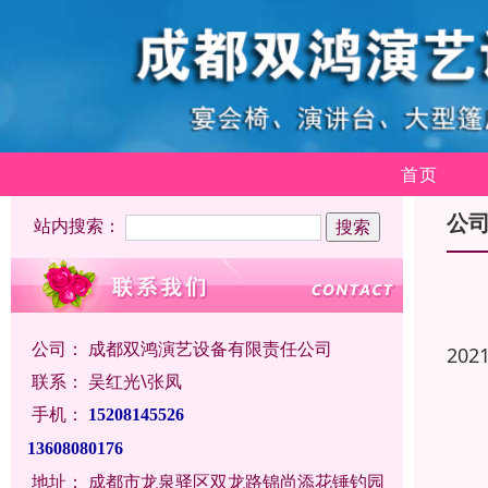
首页
公
站内搜索：
公司：
成都双鸿演艺设备有限责任公司
202
联系：
吴红光\张凤
手机：
15208145526
13608080176
地址：
成都市龙泉驿区双龙路锦尚添花锤钓园