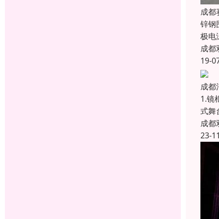
成都
锌钢
极电
成都
19-0
成都
1.
式舞
成都
23-1