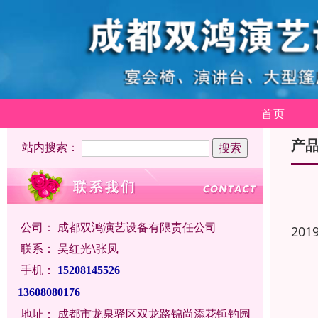
首页
产
站内搜索：
公司：
成都双鸿演艺设备有限责任公司
201
联系：
吴红光\张凤
手机：
15208145526
13608080176
地址：
成都市龙泉驿区双龙路锦尚添花锤钓园