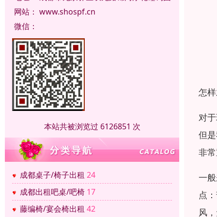
网站：
www.shospf.cn
微信：
怎样
对于
本站共被浏览过 6126851 次
但是
非常
成都桌子/椅子出租
24
一般
成都出租吧桌/吧椅
17
点：
藤编椅/宴会椅出租
42
风，