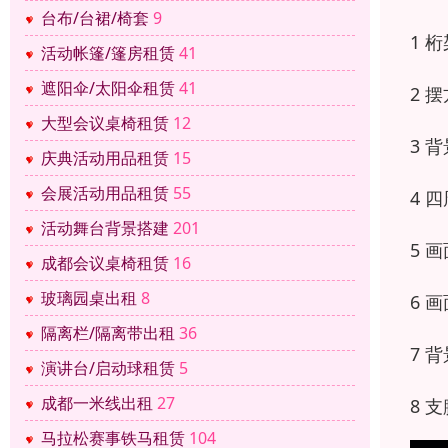
台布/台裙/椅套
9
1 
活动帐篷/篷房租赁
41
遮阳伞/太阳伞租赁
41
2 
大型会议桌椅租赁
12
3 
庆典活动用品租赁
15
会展活动用品租赁
55
4 
活动舞台背景搭建
201
5 
成都会议桌椅租赁
16
玻璃园桌出租
8
6 
隔离栏/隔离带出租
36
7 
演讲台/启动球租赁
5
成都一米线出租
27
8 
马拉松赛事铁马租赁
104