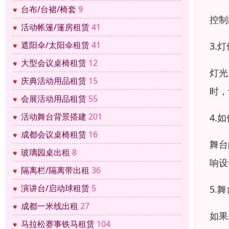
台布/台裙/椅套
9
控制
活动帐篷/篷房租赁
41
遮阳伞/太阳伞租赁
41
3.
大型会议桌椅租赁
12
灯光
庆典活动用品租赁
15
时，
会展活动用品租赁
55
活动舞台背景搭建
201
4.
成都会议桌椅租赁
16
舞台
玻璃园桌出租
8
响设
隔离栏/隔离带出租
36
演讲台/启动球租赁
5
5.
成都一米线出租
27
如果
马拉松赛事铁马租赁
104