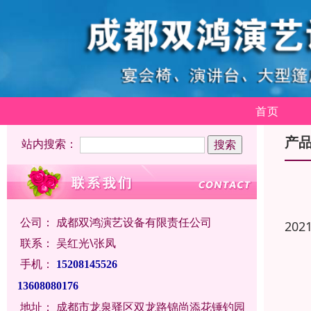
首页
产
站内搜索：
公司：
成都双鸿演艺设备有限责任公司
202
联系：
吴红光\张凤
手机：
15208145526
13608080176
地址：
成都市龙泉驿区双龙路锦尚添花锤钓园