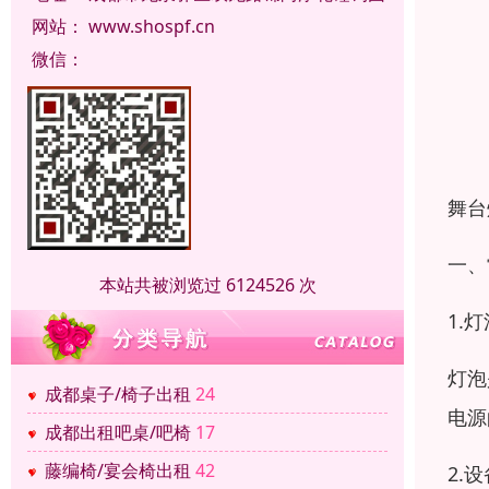
网站：
www.shospf.cn
微信：
舞台
一、
本站共被浏览过 6124526 次
1.
灯泡
成都桌子/椅子出租
24
电源
成都出租吧桌/吧椅
17
藤编椅/宴会椅出租
42
2.