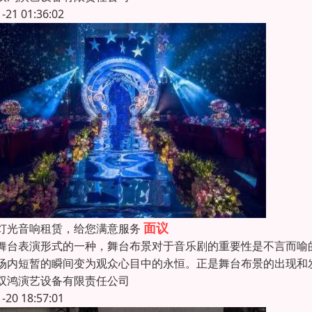
1-21 01:36:02
面议
灯光音响租赁，给您满意服务
舞台表演形式的一种，舞台布景对于音乐剧的重要性是不言而喻
场内短暂的瞬间变为观众心目中的永恒。正是舞台布景的出现和
双鸿演艺设备有限责任公司
1-20 18:57:01