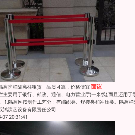
面议
隔离护栏隔离柱租赁，品质可靠，价格便宜
栏主要用于银行、邮政、通信、电力营业厅(一米线),而且还用
 。1.隔离网按制作工艺分：有编织类、焊接类和冲压类。隔离
双鸿演艺设备有限责任公司
3-07 20:31:41