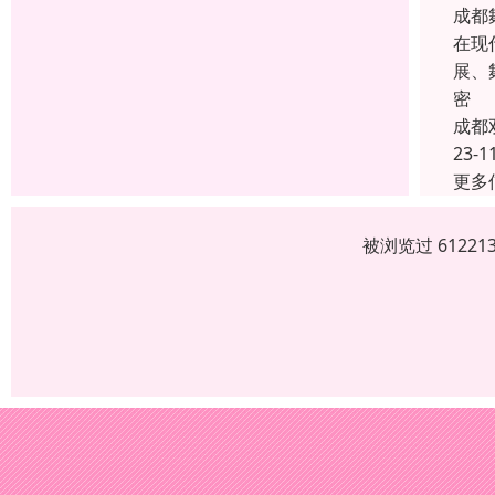
成都
在现
展、
密
成都
23-1
更多
被浏览过 6122