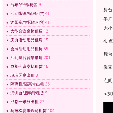
台布/台裙/椅套
9
舞台
活动帐篷/篷房租赁
41
半户
遮阳伞/太阳伞租赁
41
大小
大型会议桌椅租赁
12
庆典活动用品租赁
15
4.
会展活动用品租赁
55
舞台
活动舞台背景搭建
201
成都会议桌椅租赁
16
像素
玻璃园桌出租
8
点间
隔离栏/隔离带出租
36
演讲台/启动球租赁
5
5.
成都一米线出租
27
马拉松赛事铁马租赁
104