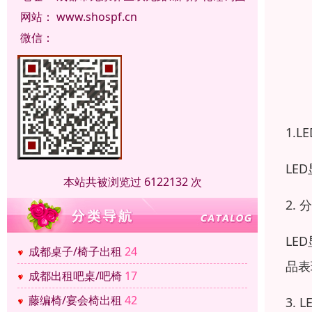
网站：
www.shospf.cn
微信：
1.
LE
本站共被浏览过 6122132 次
2. 
LE
成都桌子/椅子出租
24
品表
成都出租吧桌/吧椅
17
藤编椅/宴会椅出租
42
3. 