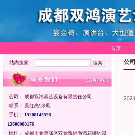
首页
公
站内搜索：
公司：
成都双鸿演艺设备有限责任公司
202
联系：
吴红光\张凤
手机：
15208145526
13608080176
地址：
成都市龙泉驿区双龙路锦尚添花锤钓园