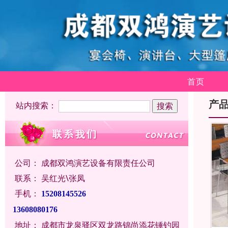
首页
产
站内搜索：
公司：
成都双鸿演艺设备有限责任公司
联系：
吴红光\张凤
手机：
15208145526
13608080176
地址：
成都市龙泉驿区双龙路锦尚添花锤钓园