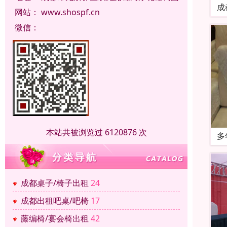
成
网站：
www.shospf.cn
微信：
本站共被浏览过 6120876 次
多
成都桌子/椅子出租
24
成都出租吧桌/吧椅
17
藤编椅/宴会椅出租
42