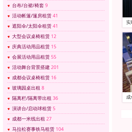
台布/台裙/椅套
9
活动帐篷/篷房租赁
41
实
遮阳伞/太阳伞租赁
41
大型会议桌椅租赁
12
庆典活动用品租赁
15
会展活动用品租赁
55
活动舞台背景搭建
201
成都会议桌椅租赁
16
玻璃园桌出租
8
成
隔离栏/隔离带出租
36
演讲台/启动球租赁
5
成都一米线出租
27
马拉松赛事铁马租赁
104