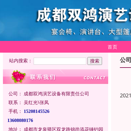
首页
公
站内搜索：
公司：
成都双鸿演艺设备有限责任公司
202
联系：
吴红光\张凤
手机：
15208145526
13608080176
地址：
成都市龙泉驿区双龙路锦尚添花锤钓园