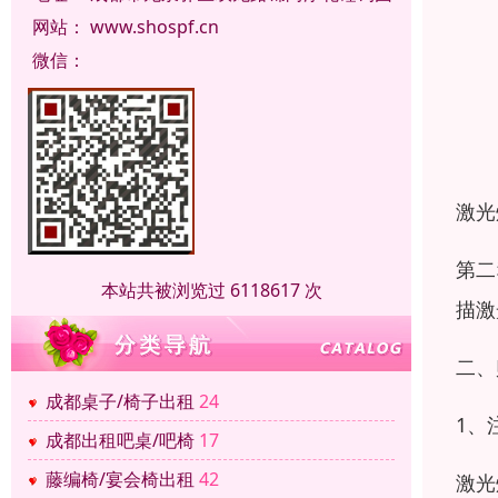
网站：
www.shospf.cn
微信：
激光
第二
本站共被浏览过 6118617 次
描激
二、
成都桌子/椅子出租
24
1、
成都出租吧桌/吧椅
17
藤编椅/宴会椅出租
42
激光