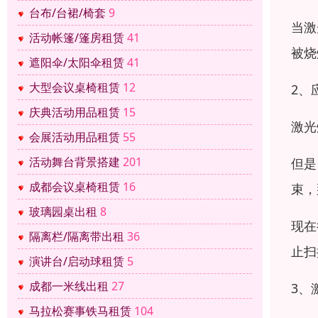
台布/台裙/椅套
9
当激
活动帐篷/篷房租赁
41
被烧
遮阳伞/太阳伞租赁
41
大型会议桌椅租赁
12
2、
庆典活动用品租赁
15
激光
会展活动用品租赁
55
活动舞台背景搭建
201
但是
成都会议桌椅租赁
16
束，
玻璃园桌出租
8
现在
隔离栏/隔离带出租
36
止扫
演讲台/启动球租赁
5
成都一米线出租
27
3、
马拉松赛事铁马租赁
104