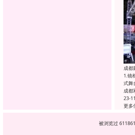
成都
1.
式舞
成都
23-1
更多
被浏览过 6118