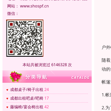
网站：
www.shospf.cn
微信：
户外
随着
本站共被浏览过 6146328 次
动的
帐篷
成都桌子/椅子出租
24
1.
成都出租吧桌/吧椅
17
藤编椅/宴会椅出租
42
2.