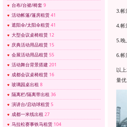
台布/台裙/椅套
9
3.
活动帐篷/篷房租赁
41
遮阳伞/太阳伞租赁
41
4.
大型会议桌椅租赁
12
5.
庆典活动用品租赁
15
6.
会展活动用品租赁
55
活动舞台背景搭建
201
以上
成都会议桌椅租赁
16
量优
玻璃园桌出租
8
隔离栏/隔离带出租
36
演讲台/启动球租赁
5
成都一米线出租
27
马拉松赛事铁马租赁
104