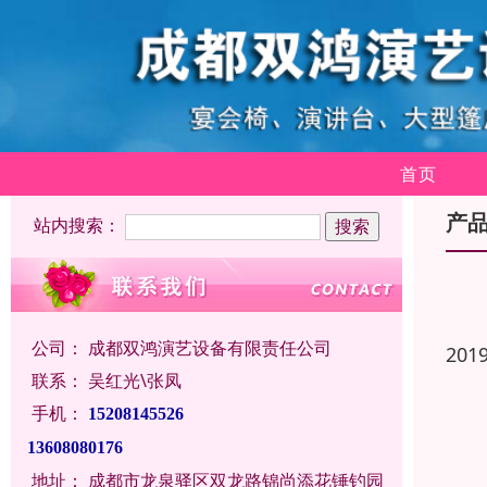
首页
产
站内搜索：
公司：
成都双鸿演艺设备有限责任公司
201
联系：
吴红光\张凤
手机：
15208145526
13608080176
地址：
成都市龙泉驿区双龙路锦尚添花锤钓园