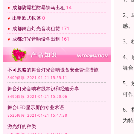
成都防爆栏防暴铁马出租
14
2、
出租欧式帐篷
0
感。
成都舞台灯光音响租赁
171
成都灯光音响设备出租
161
3、
4、
舞台
不可忽略的舞台灯光音响设备安全管理措施
8409阅读 2021-01-21 15:55:11
5、
舞台灯光音响布线常识和经验分享
可作
8495阅读 2021-01-21 15:50:06
舞台LED显示屏的专业术语
6、
8525阅读 2021-01-21 15:47:38
为特
激光灯的种类