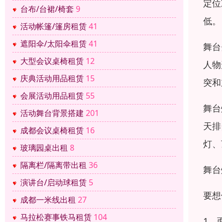
定位
台布/台裙/椅套
9
低。
活动帐篷/篷房租赁
41
遮阳伞/太阳伞租赁
41
舞台
大型会议桌椅租赁
12
人物
庆典活动用品租赁
15
突和
会展活动用品租赁
55
舞台
活动舞台背景搭建
201
天排
成都会议桌椅租赁
16
灯、
玻璃园桌出租
8
隔离栏/隔离带出租
36
舞台
演讲台/启动球租赁
5
要想
成都一米线出租
27
马拉松赛事铁马租赁
104
1、