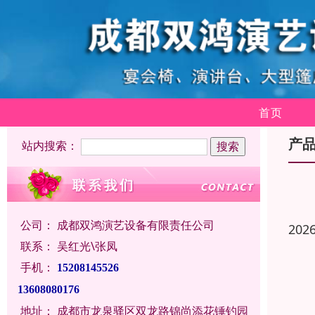
首页
产
站内搜索：
公司：
成都双鸿演艺设备有限责任公司
202
联系：
吴红光\张凤
手机：
15208145526
13608080176
地址：
成都市龙泉驿区双龙路锦尚添花锤钓园