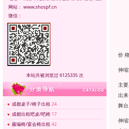
网站：
www.shospf.cn
微信：
价 
伸缩
本站共被浏览过 6125335 次
主要
出来
成都桌子/椅子出租
24
舞台
成都出租吧桌/吧椅
17
伸缩
藤编椅/宴会椅出租
42