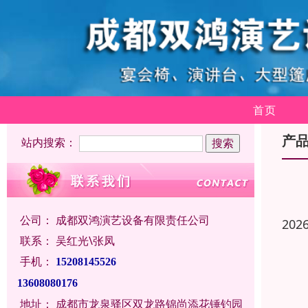
首页
产
站内搜索：
公司：
成都双鸿演艺设备有限责任公司
202
联系：
吴红光\张凤
手机：
15208145526
13608080176
地址：
成都市龙泉驿区双龙路锦尚添花锤钓园