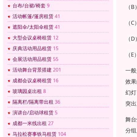
台布/台裙/椅套
9
（B
活动帐篷/篷房租赁
41
（C
遮阳伞/太阳伞租赁
41
大型会议桌椅租赁
12
（D
庆典活动用品租赁
15
（E
会展活动用品租赁
55
活动舞台背景搭建
201
一般
成都会议桌椅租赁
16
效果
玻璃园桌出租
8
幻灯
隔离栏/隔离带出租
36
突出
演讲台/启动球租赁
5
舞台
成都一米线出租
27
分组
马拉松赛事铁马租赁
104