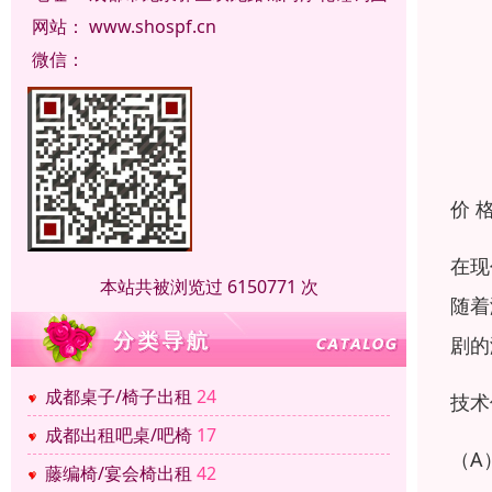
网站：
www.shospf.cn
微信：
价 
在现
本站共被浏览过 6150771 次
随着
剧的
成都桌子/椅子出租
24
技术
成都出租吧桌/吧椅
17
（A
藤编椅/宴会椅出租
42