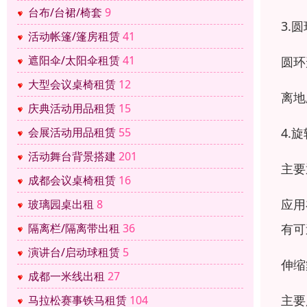
台布/台裙/椅套
9
3.
活动帐篷/篷房租赁
41
遮阳伞/太阳伞租赁
41
圆环
大型会议桌椅租赁
12
离地
庆典活动用品租赁
15
4.
会展活动用品租赁
55
活动舞台背景搭建
201
主要
成都会议桌椅租赁
16
应用
玻璃园桌出租
8
有可
隔离栏/隔离带出租
36
演讲台/启动球租赁
5
伸缩
成都一米线出租
27
主要
马拉松赛事铁马租赁
104