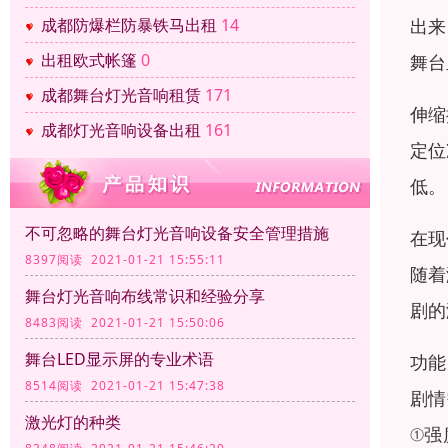
出来
成都防爆栏防暴铁马出租
14
出租欧式帐篷
0
舞台
成都舞台灯光音响租赁
171
伸缩
成都灯光音响设备出租
161
定位
低。
不可忽略的舞台灯光音响设备安全管理措施
在现
8397阅读 2021-01-21 15:55:11
随着
舞台灯光音响布线常识和经验分享
剧的
8483阅读 2021-01-21 15:50:06
舞台LED显示屏的专业术语
功能
8514阅读 2021-01-21 15:47:38
剧情
激光灯的种类
①强