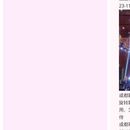
23-1
成都
旋转
用。
传
成都