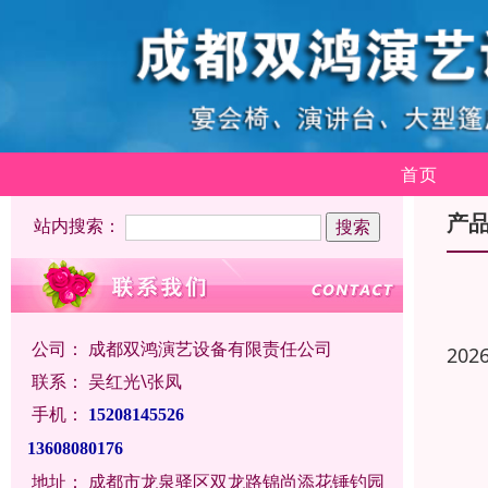
首页
产
站内搜索：
公司：
成都双鸿演艺设备有限责任公司
202
联系：
吴红光\张凤
手机：
15208145526
13608080176
地址：
成都市龙泉驿区双龙路锦尚添花锤钓园