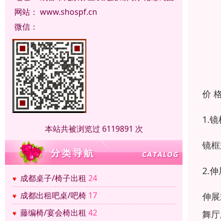
网站：
www.shospf.cn
微信：
价 
1.
本站共被浏览过 6119891 次
镜框
2.
成都桌子/椅子出租
24
成都出租吧桌/吧椅
17
伸展
藤编椅/宴会椅出租
42
舞厅