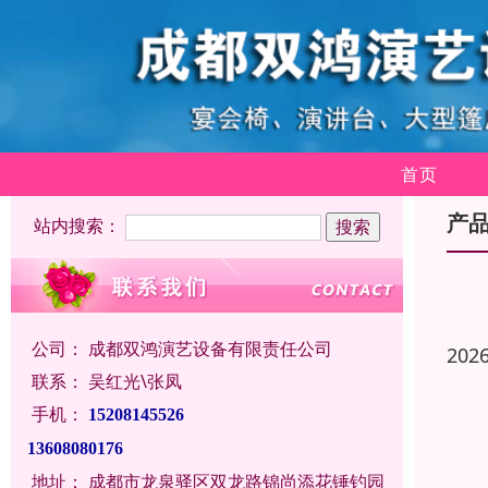
首页
产
站内搜索：
公司：
成都双鸿演艺设备有限责任公司
202
联系：
吴红光\张凤
手机：
15208145526
13608080176
地址：
成都市龙泉驿区双龙路锦尚添花锤钓园