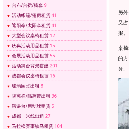
台布/台裙/椅套
9
另外
活动帐篷/篷房租赁
41
又占
遮阳伞/太阳伞租赁
41
报。
大型会议桌椅租赁
12
庆典活动用品租赁
15
桌椅
会展活动用品租赁
55
的方
活动舞台背景搭建
201
务。
成都会议桌椅租赁
16
玻璃园桌出租
8
隔离栏/隔离带出租
36
演讲台/启动球租赁
5
成都一米线出租
27
马拉松赛事铁马租赁
104