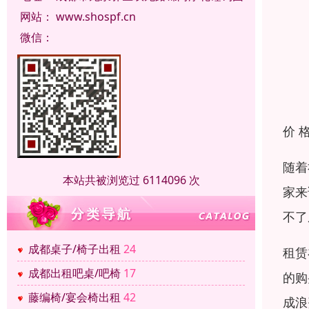
网站：
www.shospf.cn
微信：
价 
随着
本站共被浏览过 6114096 次
家来
不了
成都桌子/椅子出租
24
租赁
成都出租吧桌/吧椅
17
的购
藤编椅/宴会椅出租
42
成浪