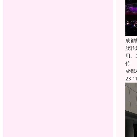
成都
旋转
用。
传
成都
23-1