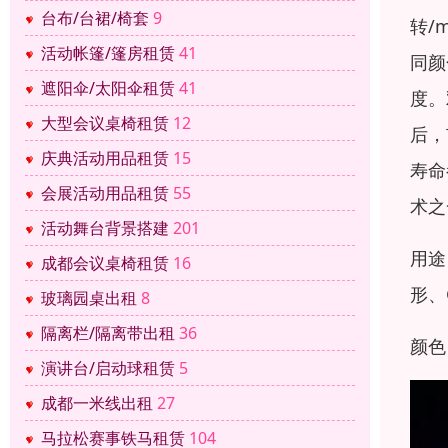
台布/台裙/椅套
9
转/
活动帐篷/篷房租赁
41
同颜
遮阳伞/太阳伞租赁
41
度。
大型会议桌椅租赁
12
后，
庆典活动用品租赁
15
寿命
会展活动用品租赁
55
术之
活动舞台背景搭建
201
用途
成都会议桌椅租赁
16
形、
玻璃园桌出租
8
隔离栏/隔离带出租
36
颜色
演讲台/启动球租赁
5
成都一米线出租
27
马拉松赛事铁马租赁
104