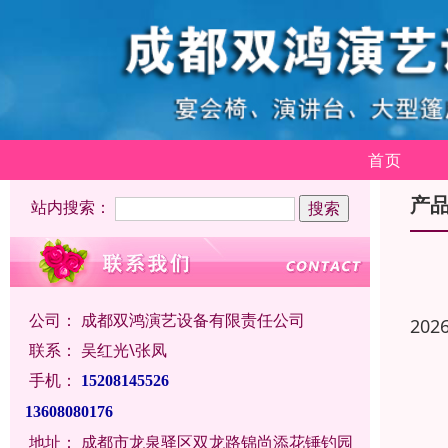
首页
产
站内搜索：
公司：
成都双鸿演艺设备有限责任公司
202
联系：
吴红光\张凤
手机：
15208145526
13608080176
地址：
成都市龙泉驿区双龙路锦尚添花锤钓园