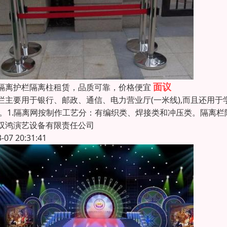
面议
隔离护栏隔离柱租赁，品质可靠，价格便宜
栏主要用于银行、邮政、通信、电力营业厅(一米线),而且还用
 。1.隔离网按制作工艺分：有编织类、焊接类和冲压类。隔离
双鸿演艺设备有限责任公司
3-07 20:31:41