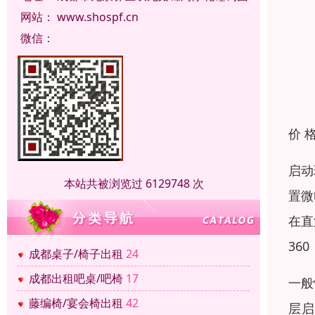
网站：
www.shospf.cn
微信：
价 
启动
本站共被浏览过 6129748 次
置微
在直
36
成都桌子/椅子出租
24
成都出租吧桌/吧椅
17
一般
藤编椅/宴会椅出租
42
层启