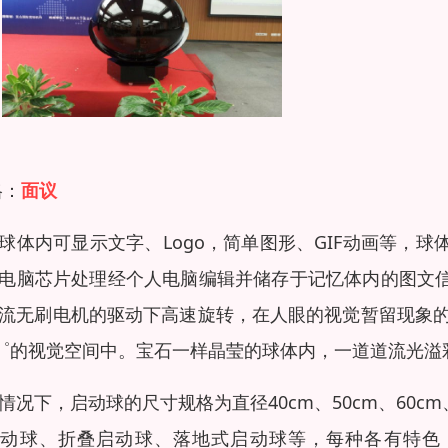
格：
面议
球体内可显示文字、Logo，简单图形、GIF动画等，
电脑芯片处理经个人电脑编辑并储存于记忆体内的图文信
流无刷电机的驱动下高速旋转，在人眼的视觉暂留现象
0゜的视觉空间中。宝石一样晶莹的球体内，一道道流光
情况下，启动球的尺寸规格为直径40cm、50cm、60c
动球、折叠启动球、落地式启动球等，每种各有特色，