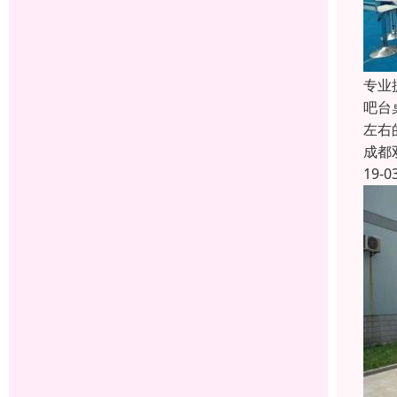
专业
吧台
左右
成都
19-0