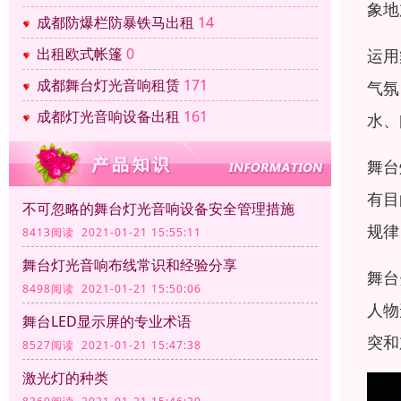
象地
成都防爆栏防暴铁马出租
14
出租欧式帐篷
0
运用
成都舞台灯光音响租赁
171
气氛
成都灯光音响设备出租
161
水、
舞台
有目
不可忽略的舞台灯光音响设备安全管理措施
规律
8413阅读 2021-01-21 15:55:11
舞台灯光音响布线常识和经验分享
舞台
8498阅读 2021-01-21 15:50:06
人物
舞台LED显示屏的专业术语
突和
8527阅读 2021-01-21 15:47:38
激光灯的种类