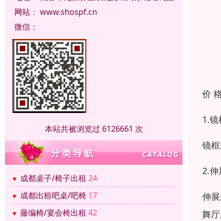
网站：
www.shospf.cn
微信：
价 
1.
本站共被浏览过 6126661 次
镜框
2.
成都桌子/椅子出租
24
成都出租吧桌/吧椅
17
伸展
藤编椅/宴会椅出租
42
舞厅