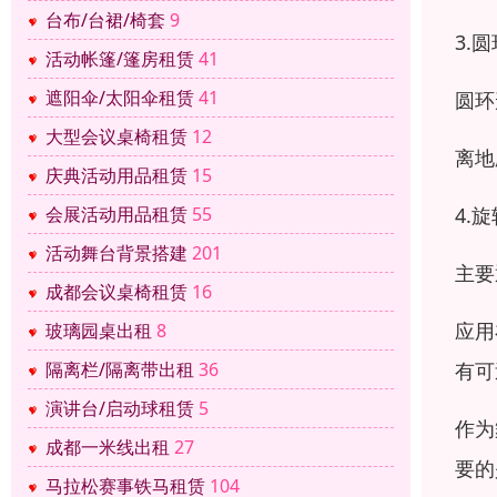
台布/台裙/椅套
9
3.
活动帐篷/篷房租赁
41
遮阳伞/太阳伞租赁
41
圆环
大型会议桌椅租赁
12
离地
庆典活动用品租赁
15
4.
会展活动用品租赁
55
活动舞台背景搭建
201
主要
成都会议桌椅租赁
16
应用
玻璃园桌出租
8
有可
隔离栏/隔离带出租
36
演讲台/启动球租赁
5
作为
成都一米线出租
27
要的
马拉松赛事铁马租赁
104