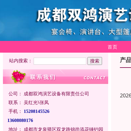
首页
产
站内搜索：
公司：
成都双鸿演艺设备有限责任公司
202
联系：
吴红光\张凤
手机：
15208145526
13608080176
地址：
成都市龙泉驿区双龙路锦尚添花锤钓园