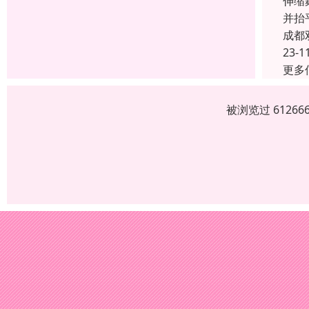
伸缩
并抬
成都
23-1
更多
被浏览过 6126