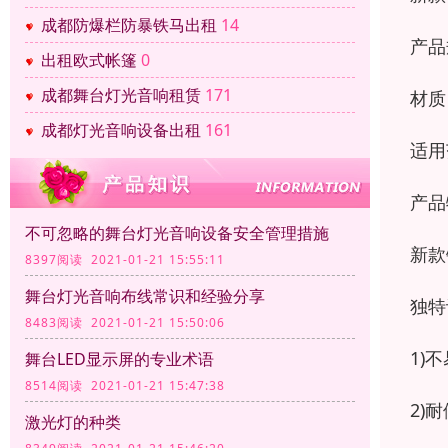
成都防爆栏防暴铁马出租
14
产品
出租欧式帐篷
0
成都舞台灯光音响租赁
171
材质
成都灯光音响设备出租
161
适用
产品
不可忽略的舞台灯光音响设备安全管理措施
新款
8397阅读 2021-01-21 15:55:11
舞台灯光音响布线常识和经验分享
独特
8483阅读 2021-01-21 15:50:06
1)
舞台LED显示屏的专业术语
8514阅读 2021-01-21 15:47:38
2)
激光灯的种类