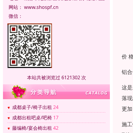
网站：
www.shospf.cn
微信：
价 
铝合
本站共被浏览过 6121302 次
这是
落现
成都桌子/椅子出租
24
更加
成都出租吧桌/吧椅
17
施工
藤编椅/宴会椅出租
42