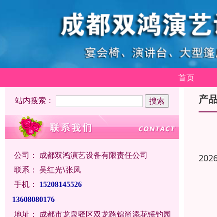
首页
产
站内搜索：
公司：
成都双鸿演艺设备有限责任公司
202
联系：
吴红光\张凤
手机：
15208145526
13608080176
地址：
成都市龙泉驿区双龙路锦尚添花锤钓园