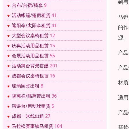
到与
台布/台裙/椅套
9
活动帐篷/篷房租赁
41
马镫
遮阳伞/太阳伞租赁
41
的作
大型会议桌椅租赁
12
源。
庆典活动用品租赁
15
产品
会展活动用品租赁
55
活动舞台背景搭建
201
产品
成都会议桌椅租赁
16
材质
玻璃园桌出租
8
隔离栏/隔离带出租
36
适用
演讲台/启动球租赁
5
产品
成都一米线出租
27
马拉松赛事铁马租赁
104
新款