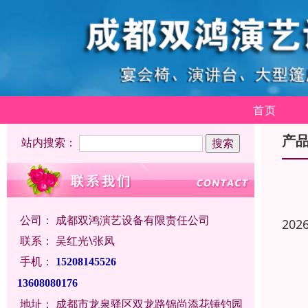
首页
产
站内搜索：
公司：
成都双鸿演艺设备有限责任公司
202
联系：
吴红光\张凤
手机：
15208145526
13608080176
地址：
成都市龙泉驿区双龙路锦尚添花锤钓园