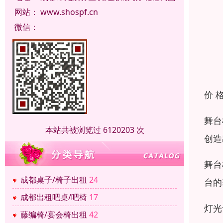
网站：
www.shospf.cn
微信：
价 
舞台
本站共被浏览过 6120203 次
创造
舞台
成都桌子/椅子出租
24
台的
成都出租吧桌/吧椅
17
灯光
藤编椅/宴会椅出租
42