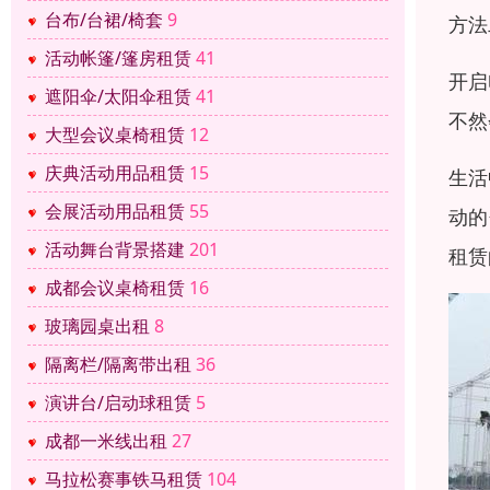
台布/台裙/椅套
9
方法
活动帐篷/篷房租赁
41
开启
遮阳伞/太阳伞租赁
41
不然
大型会议桌椅租赁
12
庆典活动用品租赁
15
生活
会展活动用品租赁
55
动的
活动舞台背景搭建
201
租赁
成都会议桌椅租赁
16
玻璃园桌出租
8
隔离栏/隔离带出租
36
演讲台/启动球租赁
5
成都一米线出租
27
马拉松赛事铁马租赁
104