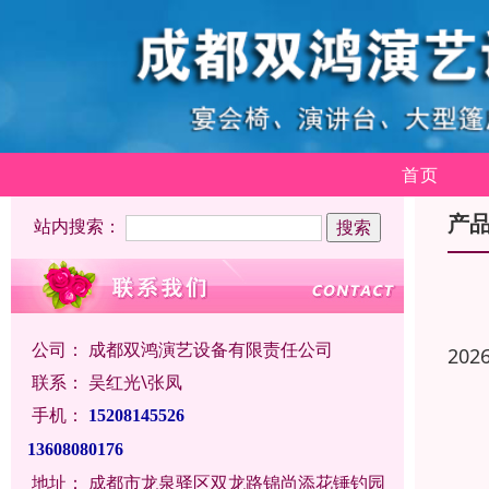
首页
产
站内搜索：
公司：
成都双鸿演艺设备有限责任公司
202
联系：
吴红光\张凤
手机：
15208145526
13608080176
地址：
成都市龙泉驿区双龙路锦尚添花锤钓园