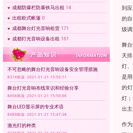
到应
成都防爆栏防暴铁马出租
14
出租欧式帐篷
0
的自
成都舞台灯光音响租赁
171
级调
成都灯光音响设备出租
161
舞台
天排
灯、
不可忽略的舞台灯光音响设备安全管理措施
是用
8374阅读 2021-01-21 15:55:11
的灯
舞台灯光音响布线常识和经验分享
8456阅读 2021-01-21 15:50:06
灯；
舞台LED显示屏的专业术语
出主
8489阅读 2021-01-21 15:47:38
作为
激光灯的种类