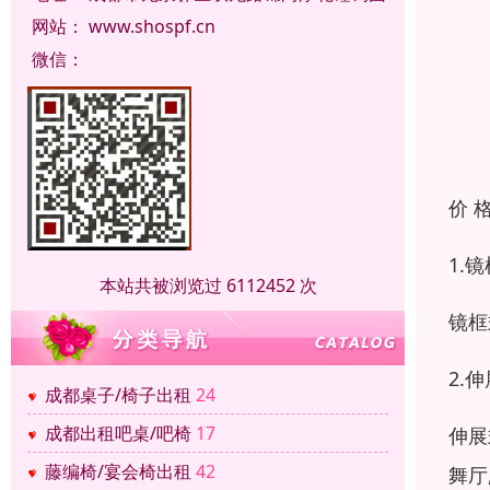
网站：
www.shospf.cn
微信：
价 
1.
本站共被浏览过 6112452 次
镜框
2.
成都桌子/椅子出租
24
成都出租吧桌/吧椅
17
伸展
藤编椅/宴会椅出租
42
舞厅