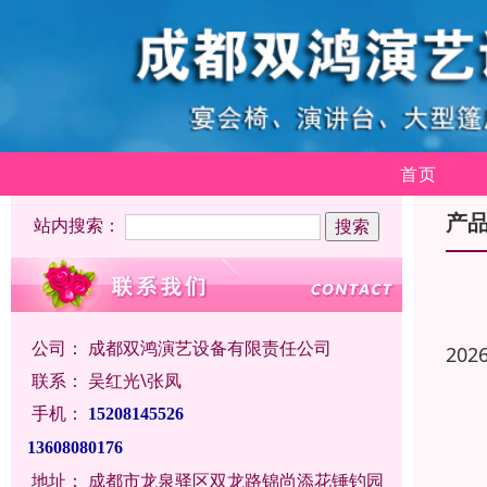
首页
产
站内搜索：
公司：
成都双鸿演艺设备有限责任公司
202
联系：
吴红光\张凤
手机：
15208145526
13608080176
地址：
成都市龙泉驿区双龙路锦尚添花锤钓园