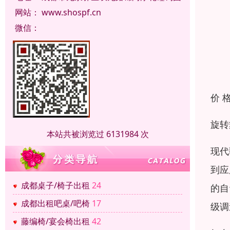
网站：
www.shospf.cn
微信：
价 
旋转
本站共被浏览过 6131984 次
现代
到应
成都桌子/椅子出租
24
的自
成都出租吧桌/吧椅
17
级调
藤编椅/宴会椅出租
42