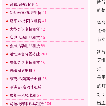
舞台
台布/台裙/椅套
9
的整
活动帐篷/篷房租赁
41
遮阳伞/太阳伞租赁
41
舞台
大型会议桌椅租赁
12
托情
庆典活动用品租赁
15
节奏
会展活动用品租赁
55
舞台
活动舞台背景搭建
201
天排
成都会议桌椅租赁
16
灯、
玻璃园桌出租
8
是用
隔离栏/隔离带出租
36
的灯
演讲台/启动球租赁
5
灯；
成都一米线出租
27
出主
马拉松赛事铁马租赁
104